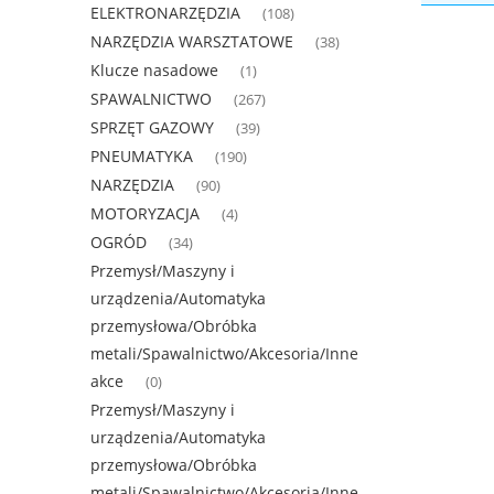
ELEKTRONARZĘDZIA
(108)
NARZĘDZIA WARSZTATOWE
(38)
Klucze nasadowe
(1)
SPAWALNICTWO
(267)
SPRZĘT GAZOWY
(39)
PNEUMATYKA
(190)
NARZĘDZIA
(90)
MOTORYZACJA
(4)
OGRÓD
(34)
Przemysł/Maszyny i
urządzenia/Automatyka
przemysłowa/Obróbka
metali/Spawalnictwo/Akcesoria/Inne
akce
(0)
Przemysł/Maszyny i
urządzenia/Automatyka
przemysłowa/Obróbka
metali/Spawalnictwo/Akcesoria/Inne