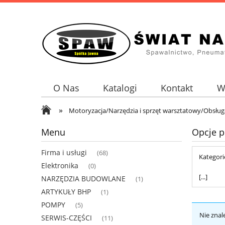
O Nas
Katalogi
Kontakt
W
»
Motoryzacja/Narzędzia i sprzęt warsztatowy/Obsłu
Menu
Opcje p
Firma i usługi
(68)
Kategori
Elektronika
(0)
[...]
NARZĘDZIA BUDOWLANE
(1)
ARTYKUŁY BHP
(1)
POMPY
(5)
Nie znal
SERWIS-CZĘŚCI
(11)