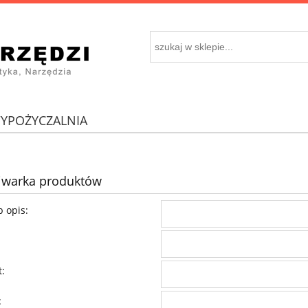
YPOŻYCZALNIA
iwarka produktów
 opis:
:
: